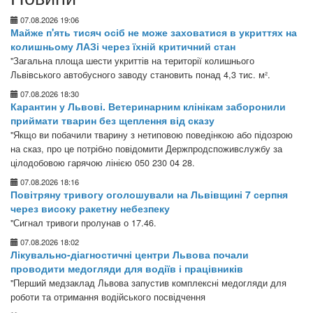
07.08.2026 19:06
Майже п'ять тисяч осіб не може заховатися в укриттях на
колишньому ЛАЗі через їхній критичний стан
"Загальна площа шести укриттів на території колишнього
Львівського автобусного заводу становить понад 4,3 тис. м².
07.08.2026 18:30
Карантин у Львові. Ветеринарним клінікам заборонили
приймати тварин без щеплення від сказу
"Якщо ви побачили тварину з нетиповою поведінкою або підозрою
на сказ, про це потрібно повідомити Держпродспоживслужбу за
цілодобовою гарячою лінією 050 230 04 28.
07.08.2026 18:16
Повітряну тривогу оголошували на Львівщині 7 серпня
через високу ракетну небезпеку
"Сигнал тривоги пролунав о 17.46.
07.08.2026 18:02
Лікувально-діагностичні центри Львова почали
проводити медогляди для водіїв і працівників
"Перший медзаклад Львова запустив комплексні медогляди для
роботи та отримання водійського посвідчення