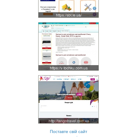
https://sbt.te.ua/
https://v-tochku.com.ua
http://tangotravel.com.ua
Поставте свій сайт