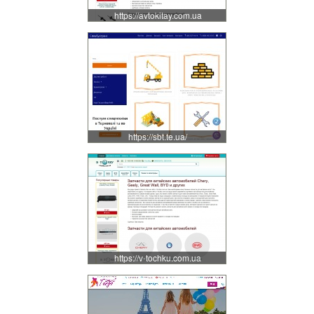
https://avtokitay.com.ua
https://sbt.te.ua/
https://v-tochku.com.ua