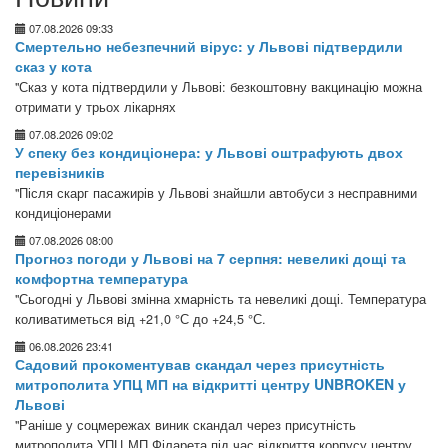
07.08.2026 09:33
Смертельно небезпечний вірус: у Львові підтвердили
сказ у кота
"Сказ у кота підтвердили у Львові: безкоштовну вакцинацію можна
отримати у трьох лікарнях
07.08.2026 09:02
У спеку без кондиціонера: у Львові оштрафують двох
перевізників
"Після скарг пасажирів у Львові знайшли автобуси з несправними
кондиціонерами
07.08.2026 08:00
Прогноз погоди у Львові на 7 серпня: невеликі дощі та
комфортна температура
"Сьогодні у Львові змінна хмарність та невеликі дощі. Температура
коливатиметься від +21,0 °С до +24,5 °С.
06.08.2026 23:41
Садовий прокоментував скандал через присутність
митрополита УПЦ МП на відкритті центру UNBROKEN у
Львові
"Раніше у соцмережах виник скандал через присутність
митрополита УПЦ МП Філарета під час відкриття корпусу центру