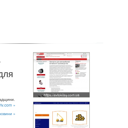
У
для
https://avtokitay.com.ua
падщини.
viv.com »
новини »