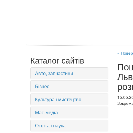
« Повер
Каталог сайтів
Пош
Авто, запчастини
Льв
роз
Бізнес
15.05.2
Культура і мистецтво
Зокрема
Мас-медіа
Освіта і наука