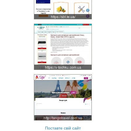
https://sbt.te.ua/
https://v-tochku.com.ua
http://tangotravel.com.ua
Поставте свій сайт