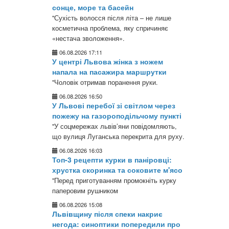
сонце, море та басейн
"Сухість волосся після літа – не лише
косметична проблема, яку спричиняє
«нестача зволоження».
06.08.2026 17:11
У центрі Львова жінка з ножем
напала на пасажира маршрутки
"Чоловік отримав поранення руки.
06.08.2026 16:50
У Львові перебої зі світлом через
пожежу на газороподільчому пункті
"У соцмережах львів’яни повідомляють,
що вулиця Луганська перекрита для руху.
06.08.2026 16:03
Топ-3 рецепти курки в паніровці:
хрустка скоринка та соковите м'ясо
"Перед приготуванням промокніть курку
паперовим рушником
06.08.2026 15:08
Львівщину після спеки накриє
негода: синоптики попередили про