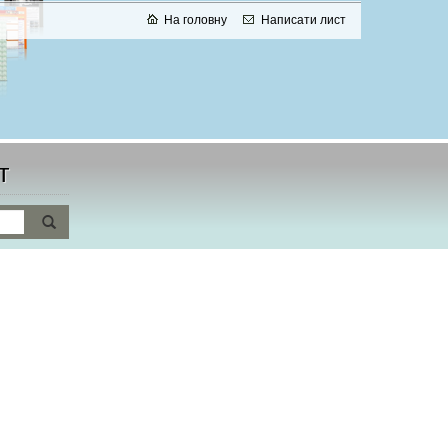
На головну
Написати лист
т