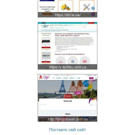
https://sbt.te.ua/
https://v-tochku.com.ua
http://tangotravel.com.ua
Поставте свій сайт