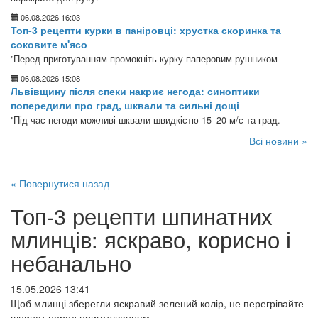
06.08.2026 16:03
Топ-3 рецепти курки в паніровці: хрустка скоринка та
соковите м'ясо
"Перед приготуванням промокніть курку паперовим рушником
06.08.2026 15:08
Львівщину після спеки накриє негода: синоптики
попередили про град, шквали та сильні дощі
"Під час негоди можливі шквали швидкістю 15–20 м/с та град.
Всі новини »
« Повернутися назад
Топ-3 рецепти шпинатних
млинців: яскраво, корисно і
небанально
15.05.2026 13:41
Щоб млинці зберегли яскравий зелений колір, не перегрівайте
шпинат перед приготуванням.