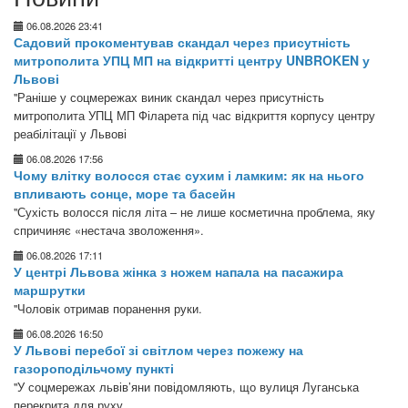
06.08.2026 23:41
Садовий прокоментував скандал через присутність
митрополита УПЦ МП на відкритті центру UNBROKEN у
Львові
"Раніше у соцмережах виник скандал через присутність
митрополита УПЦ МП Філарета під час відкриття корпусу центру
реабілітації у Львові
06.08.2026 17:56
Чому влітку волосся стає сухим і ламким: як на нього
впливають сонце, море та басейн
"Сухість волосся після літа – не лише косметична проблема, яку
спричиняє «нестача зволоження».
06.08.2026 17:11
У центрі Львова жінка з ножем напала на пасажира
маршрутки
"Чоловік отримав поранення руки.
06.08.2026 16:50
У Львові перебої зі світлом через пожежу на
газороподільчому пункті
"У соцмережах львів’яни повідомляють, що вулиця Луганська
перекрита для руху.