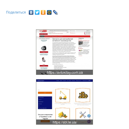
Поделиться
https://avtokitay.com.ua
https://sbt.te.ua/