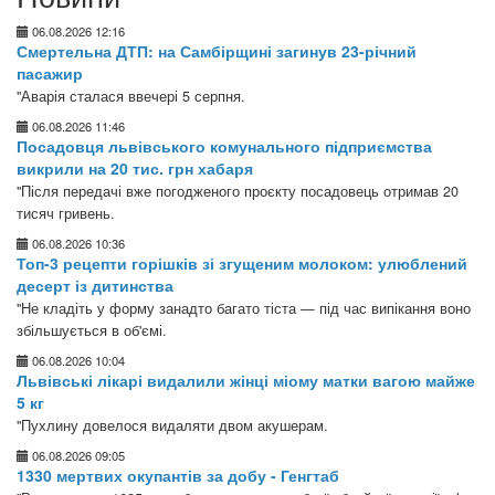
06.08.2026 12:16
Смертельна ДТП: на Самбірщині загинув 23-річний
пасажир
"Аварія сталася ввечері 5 серпня.
06.08.2026 11:46
Посадовця львівського комунального підприємства
викрили на 20 тис. грн хабаря
"Після передачі вже погодженого проєкту посадовець отримав 20
тисяч гривень.
06.08.2026 10:36
Топ-3 рецепти горішків зі згущеним молоком: улюблений
десерт із дитинства
"Не кладіть у форму занадто багато тіста — під час випікання воно
збільшується в об'ємі.
06.08.2026 10:04
Львівські лікарі видалили жінці міому матки вагою майже
5 кг
"Пухлину довелося видаляти двом акушерам.
06.08.2026 09:05
1330 мертвих окупантів за добу - Генгтаб