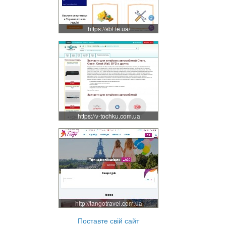
https://sbt.te.ua/
https://v-tochku.com.ua
http://tangotravel.com.ua
Поставте свій сайт