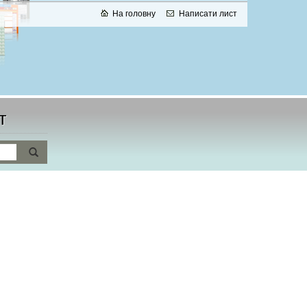
На головну
Написати лист
т