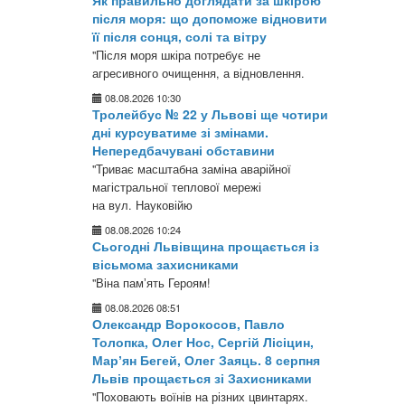
Як правильно доглядати за шкірою
після моря: що допоможе відновити
її після сонця, солі та вітру
"Після моря шкіра потребує не
агресивного очищення, а відновлення.
08.08.2026 10:30
Тролейбус № 22 у Львові ще чотири
дні курсуватиме зі змінами.
Непередбачувані обставини
"Триває масштабна заміна аварійної
магістральної теплової мережі
на вул. Науковійю
08.08.2026 10:24
Сьогодні Львівщина прощається із
вісьмома захисниками
"Віна памʼять Героям!
08.08.2026 08:51
Олександр Ворокосов, Павло
Толопка, Олег Нос, Сергій Лісіцин,
Марʼян Бегей, Олег Заяць. 8 серпня
Львів прощається зі Захисниками
"Поховають воїнів на різних цвинтарях.