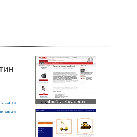
тин
https://avtokitay.com.ua
viv.com »
новини »