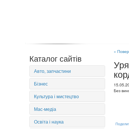
« Повер
Каталог сайтів
Уря
Авто, запчастини
кор
Бізнес
15.05.2
Без виня
Культура і мистецтво
Мас-медіа
Освіта і наука
Подели