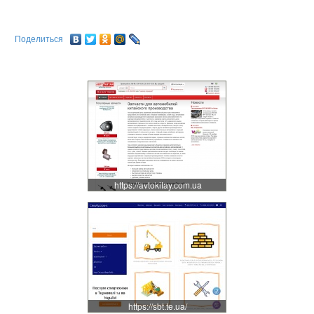
Поделиться
https://avtokitay.com.ua
https://sbt.te.ua/