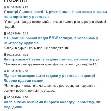
08.08.2026 14:29
У центрі Львова вночі 18-річний волинянин напав з ножем
на закарпатця у ресторані
"Унаслідок нападу потерпілий отримав колото-різану рану в області
грудей.
08.08.2026 13:38
У Львові 26-річний водій BMW загинув, врізавшись у
нежитлову будівлю
"Слідчі відкрили кримінальне провадження.
08.08.2026 13:33
Два трамваї у Львові в неділю тимчасово змінять рух
"Причина – знеструмлення трансформаторної підстанції №13.
08.08.2026 12:33
Під час комендантської години у ресторані в центрі
Львова вдарив ножем
"Як покарали власника чи власників ресторану за порушення
режиму роботи, поліція не згадує.
08.08.2026 11:54
Як за сімома ознаками вибрати солодку і ароматну, як
мед, диню