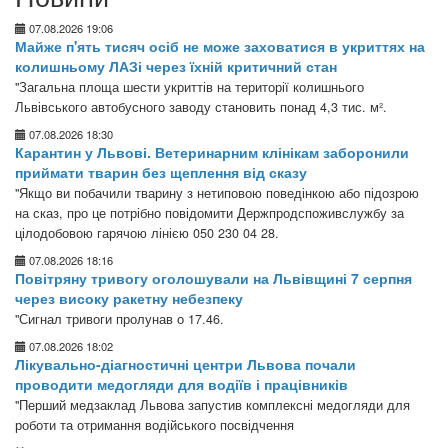
07.08.2026 19:06
Майже п'ять тисяч осіб не може заховатися в укриттях на
колишньому ЛАЗі через їхній критичний стан
"Загальна площа шести укриттів на території колишнього
Львівського автобусного заводу становить понад 4,3 тис. м².
07.08.2026 18:30
Карантин у Львові. Ветеринарним клінікам заборонили
приймати тварин без щеплення від сказу
"Якщо ви побачили тварину з нетиповою поведінкою або підозрою
на сказ, про це потрібно повідомити Держпродспоживслужбу за
цілодобовою гарячою лінією 050 230 04 28.
07.08.2026 18:16
Повітряну тривогу оголошували на Львівщині 7 серпня
через високу ракетну небезпеку
"Сигнал тривоги пролунав о 17.46.
07.08.2026 18:02
Лікувально-діагностичні центри Львова почали
проводити медогляди для водіїв і працівників
"Перший медзаклад Львова запустив комплексні медогляди для
роботи та отримання водійського посвідчення