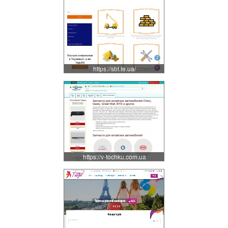
https://sbt.te.ua/
https://v-tochku.com.ua