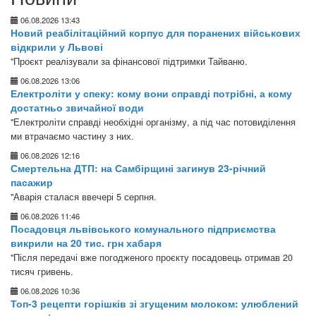
06.08.2026 13:43
Новий реабілітаційний корпус для поранених військових
відкрили у Львові
"Проєкт реалізували за фінансової підтримки Тайваню.
06.08.2026 13:06
Електроліти у спеку: кому вони справді потрібні, а кому
достатньо звичайної води
"Електроліти справді необхідні організму, а під час потовиділення
ми втрачаємо частину з них.
06.08.2026 12:16
Смертельна ДТП: на Самбірщині загинув 23-річний
пасажир
"Аварія сталася ввечері 5 серпня.
06.08.2026 11:46
Посадовця львівського комунального підприємства
викрили на 20 тис. грн хабаря
"Після передачі вже погодженого проєкту посадовець отримав 20
тисяч гривень.
06.08.2026 10:36
Топ-3 рецепти горішків зі згущеним молоком: улюблений