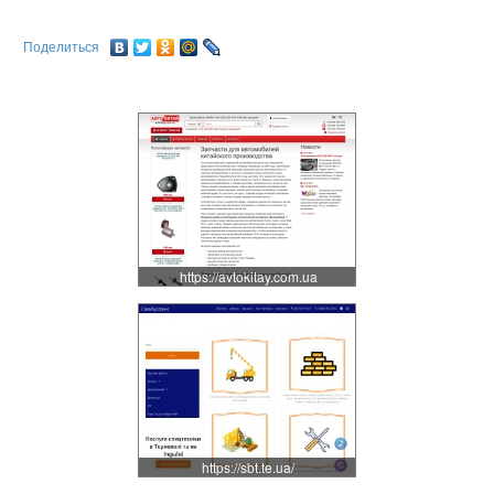
Поделиться
https://avtokitay.com.ua
https://sbt.te.ua/