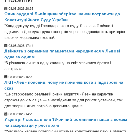
08.08.2026 20:35
Один суддя зі Львівщини зберігає шанси потрапити до
Конституційного Суду України
"Кандидатуру судді Господарського суду Львівської області
відхилила Дорадча група експертів через невідповідність критерію
високих моральних якостей.
08.08.2026 17:14
Двійнята з окремими плацентами народилися у Львові
одна за одним
"З різницею лише в одну хвилину на світ з'явилися братик і
сестричка
08.08.2026 16:20
ЛКП «Лев» пояснив, чому не прийняв кота з підозрою на
сказ
"Це створювало реальний ризик закриття «Лев» на карантин
строком до 2 місяців — з наслідками як для роботи установи, так і
для тварин, яким потрібна допомога щодня.
08.08.2026 14:29
У центрі Львова вночі 18-річний волинянин напав з ножем
на закарпатця у ресторані
"Унаслідок нападу потерпілий отримав колото-різану рану в області