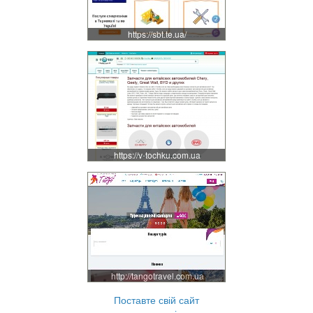
https://sbt.te.ua/
https://v-tochku.com.ua
http://tangotravel.com.ua
Поставте свій сайт