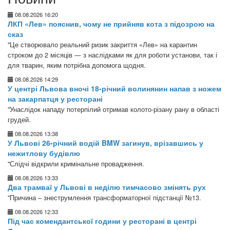
08.08.2026 16:20
ЛКП «Лев» пояснив, чому не прийняв кота з підозрою на
сказ
"Це створювало реальний ризик закриття «Лев» на карантин
строком до 2 місяців — з наслідками як для роботи установи, так і
для тварин, яким потрібна допомога щодня.
08.08.2026 14:29
У центрі Львова вночі 18-річний волинянин напав з ножем
на закарпатця у ресторані
"Унаслідок нападу потерпілий отримав колото-різану рану в області
грудей.
08.08.2026 13:38
У Львові 26-річний водій BMW загинув, врізавшись у
нежитлову будівлю
"Слідчі відкрили кримінальне провадження.
08.08.2026 13:33
Два трамваї у Львові в неділю тимчасово змінять рух
"Причина – знеструмлення трансформаторної підстанції №13.
08.08.2026 12:33
Під час комендантської години у ресторані в центрі