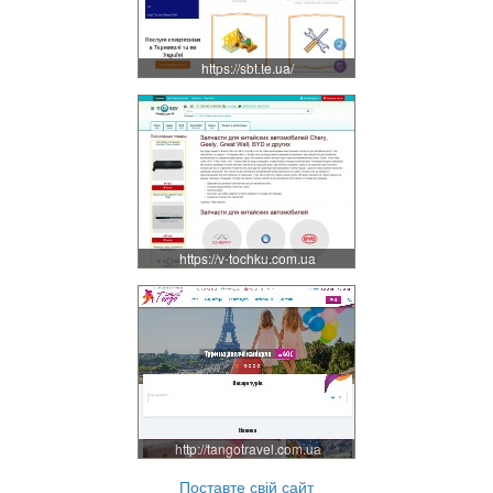
https://sbt.te.ua/
https://v-tochku.com.ua
http://tangotravel.com.ua
Поставте свій сайт