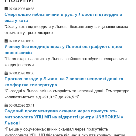
07.08.2026 09:33
Смертельно небезпечний вірус: у Львові підтвердили
сказ у кота
"Сказ у кота підтвердили у Львові: безкоштовну вакцинацію можна
отримати у трьох лікарнях
07.08.2026 09:02
У спеку без кондиціонера: у Львові оштрафують двох
перевізників
"Після скарг пасажирів у Львові знайшли автобуси з несправними
кондиціонерами
07.08.2026 08:00
Прогноз погоди у Львові на 7 серпня: невеликі дощі та
комфортна температура
"Сьогодні у Львові змінна хмарність та невеликі дощі. Температура
коливатиметься від +21,0 °С до +24,5 °С.
06.08.2026 23:41
Садовий прокоментував скандал через присутність
митрополита УПЦ МП на відкритті центру UNBROKEN у
Львові
"Раніше у соцмережах виник скандал через присутність
митрополита УПЦ МП Філарета під час відкриття корпусу центру