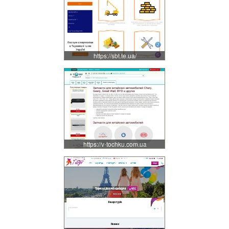
https://sbt.te.ua/
https://v-tochku.com.ua