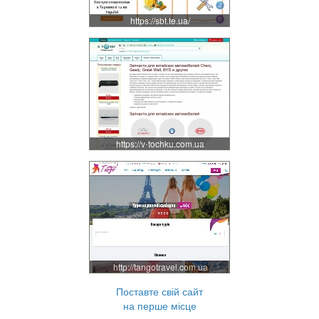
https://sbt.te.ua/
https://v-tochku.com.ua
http://tangotravel.com.ua
Поставте свій сайт
на перше місце