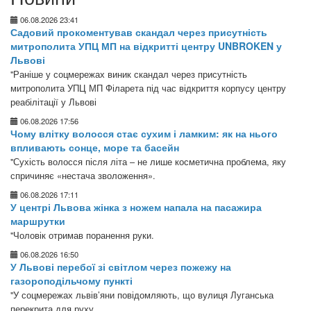
06.08.2026 23:41
Садовий прокоментував скандал через присутність
митрополита УПЦ МП на відкритті центру UNBROKEN у
Львові
"Раніше у соцмережах виник скандал через присутність
митрополита УПЦ МП Філарета під час відкриття корпусу центру
реабілітації у Львові
06.08.2026 17:56
Чому влітку волосся стає сухим і ламким: як на нього
впливають сонце, море та басейн
"Сухість волосся після літа – не лише косметична проблема, яку
спричиняє «нестача зволоження».
06.08.2026 17:11
У центрі Львова жінка з ножем напала на пасажира
маршрутки
"Чоловік отримав поранення руки.
06.08.2026 16:50
У Львові перебої зі світлом через пожежу на
газороподільчому пункті
"У соцмережах львів’яни повідомляють, що вулиця Луганська
перекрита для руху.