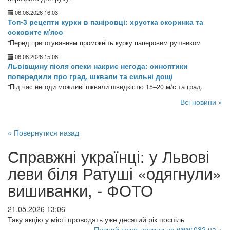
06.08.2026 16:03
Топ-3 рецепти курки в паніровці: хрустка скоринка та
соковите м'ясо
"Перед приготуванням промокніть курку паперовим рушником
06.08.2026 15:08
Львівщину після спеки накриє негода: синоптики
попередили про град, шквали та сильні дощі
"Під час негоди можливі шквали швидкістю 15–20 м/с та град.
Всі новини »
« Повернутися назад
Справжні українці: у Львові
леви біля Ратуші «одягнули»
вишиванки, - ФОТО
21.05.2026 13:06
Таку акцію у місті проводять уже десятий рік поспіль
Повний текст новини на www.032.ua »