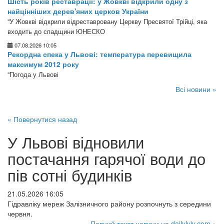
Шість років реставрації: у Жовкві відкрили одну з
найцінніших дерев'яних церков України
"У Жовкві відкрили відреставровану Церкву Пресвятої Трійці, яка
входить до спадщини ЮНЕСКО
07.08.2026 10:05
Рекордна спека у Львові: температура перевищила
максимум 2012 року
"Погода у Львові
Всі новини »
« Повернутися назад
У Львові відновили
постачання гарячої води до
пів сотні будинків
21.05.2026 16:05
Гідравліку мереж Залізничного району розпочнуть з середини
червня.
Повний текст новини на dailylviv.com »