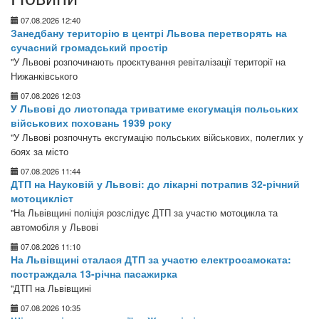
07.08.2026 12:40
Занедбану територію в центрі Львова перетворять на
сучасний громадський простір
"У Львові розпочинають проєктування ревіталізації території на
Нижанківського
07.08.2026 12:03
У Львові до листопада триватиме ексгумація польських
військових поховань 1939 року
"У Львові розпочнуть ексгумацію польських військових, полеглих у
боях за місто
07.08.2026 11:44
ДТП на Науковій у Львові: до лікарні потрапив 32-річний
мотоцикліст
"На Львівщині поліція розслідує ДТП за участю мотоцикла та
автомобіля у Львові
07.08.2026 11:10
На Львівщині сталася ДТП за участю електросамоката:
постраждала 13-річна пасажирка
"ДТП на Львівщині
07.08.2026 10:35