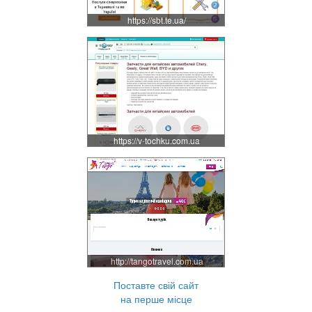
https://sbt.te.ua/
https://v-tochku.com.ua
http://tangotravel.com.ua
Поставте свій сайт
на перше місце