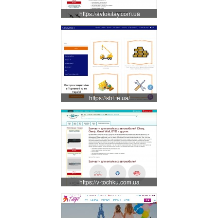
https://avtokitay.com.ua
https://sbt.te.ua/
https://v-tochku.com.ua