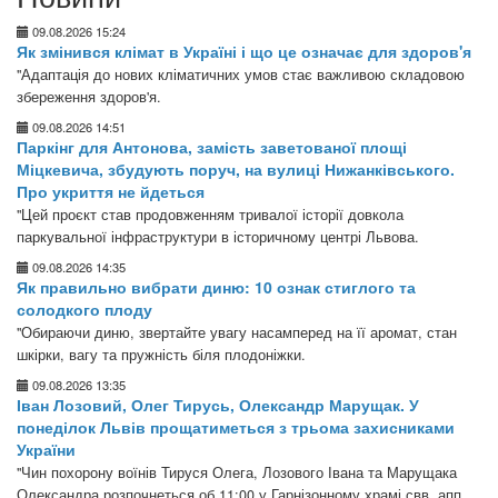
09.08.2026 15:24
Як змінився клімат в Україні і що це означає для здоров'я
"Адаптація до нових кліматичних умов стає важливою складовою
збереження здоров'я.
09.08.2026 14:51
Паркінг для Антонова, замість заветованої площі
Міцкевича, збудують поруч, на вулиці Нижанківського.
Про укриття не йдеться
"Цей проєкт став продовженням тривалої історії довкола
паркувальної інфраструктури в історичному центрі Львова.
09.08.2026 14:35
Як правильно вибрати диню: 10 ознак стиглого та
солодкого плоду
"Обираючи диню, звертайте увагу насамперед на її аромат, стан
шкірки, вагу та пружність біля плодоніжки.
09.08.2026 13:35
Іван Лозовий, Олег Тирусь, Олександр Марущак. У
понеділок Львів прощатиметься з трьома захисниками
України
"Чин похорону воїнів Тируся Олега, Лозового Івана та Марущака
Олександра розпочнеться об 11:00 у Гарнізонному храмі свв. апп.