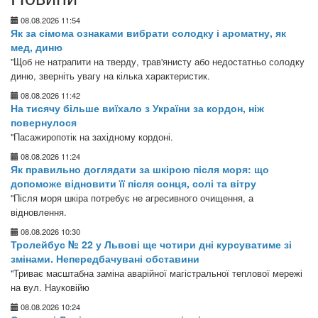
08.08.2026 11:54
Як за сімома ознаками вибрати солодку і ароматну, як
мед, диню
"Щоб не натрапити на тверду, трав'янисту або недостатньо солодку
диню, зверніть увагу на кілька характеристик.
08.08.2026 11:42
На тисячу більше виїхало з України за кордон, ніж
повернулося
"Пасажиропотік на західному кордоні.
08.08.2026 11:24
Як правильно доглядати за шкірою після моря: що
допоможе відновити її після сонця, солі та вітру
"Після моря шкіра потребує не агресивного очищення, а
відновлення.
08.08.2026 10:30
Тролейбус № 22 у Львові ще чотири дні курсуватиме зі
змінами. Непередбачувані обставини
"Триває масштабна заміна аварійної магістральної теплової мережі
на вул. Науковійю
08.08.2026 10:24