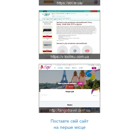
https://sbt.te.ua/
https://v-tochku.com.ua
http://tangotravel.com.ua
Поставте свій сайт
на перше місце