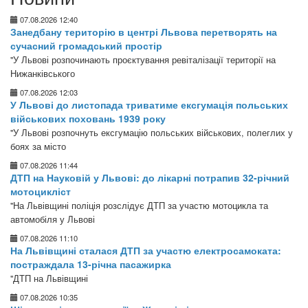
07.08.2026 12:40
Занедбану територію в центрі Львова перетворять на
сучасний громадський простір
"У Львові розпочинають проєктування ревіталізації території на
Нижанківського
07.08.2026 12:03
У Львові до листопада триватиме ексгумація польських
військових поховань 1939 року
"У Львові розпочнуть ексгумацію польських військових, полеглих у
боях за місто
07.08.2026 11:44
ДТП на Науковій у Львові: до лікарні потрапив 32-річний
мотоцикліст
"На Львівщині поліція розслідує ДТП за участю мотоцикла та
автомобіля у Львові
07.08.2026 11:10
На Львівщині сталася ДТП за участю електросамоката:
постраждала 13-річна пасажирка
"ДТП на Львівщині
07.08.2026 10:35