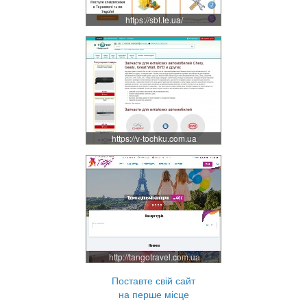
https://sbt.te.ua/
https://v-tochku.com.ua
http://tangotravel.com.ua
Поставте свій сайт
на перше місце