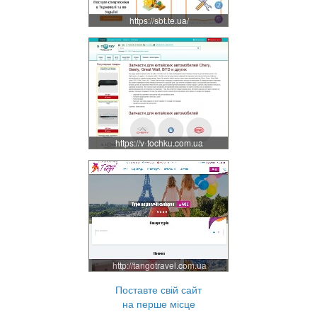
https://sbt.te.ua/
https://v-tochku.com.ua
http://tangotravel.com.ua
Поставте свій сайт
на перше місце