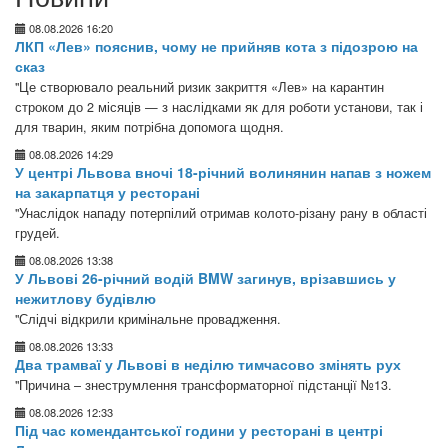
08.08.2026 16:20
ЛКП «Лев» пояснив, чому не прийняв кота з підозрою на
сказ
"Це створювало реальний ризик закриття «Лев» на карантин
строком до 2 місяців — з наслідками як для роботи установи, так і
для тварин, яким потрібна допомога щодня.
08.08.2026 14:29
У центрі Львова вночі 18-річний волинянин напав з ножем
на закарпатця у ресторані
"Унаслідок нападу потерпілий отримав колото-різану рану в області
грудей.
08.08.2026 13:38
У Львові 26-річний водій BMW загинув, врізавшись у
нежитлову будівлю
"Слідчі відкрили кримінальне провадження.
08.08.2026 13:33
Два трамваї у Львові в неділю тимчасово змінять рух
"Причина – знеструмлення трансформаторної підстанції №13.
08.08.2026 12:33
Під час комендантської години у ресторані в центрі