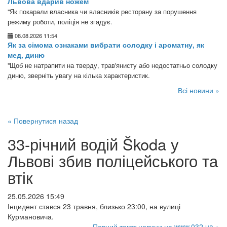
Львова вдарив ножем
"Як покарали власника чи власників ресторану за порушення
режиму роботи, поліція не згадує.
08.08.2026 11:54
Як за сімома ознаками вибрати солодку і ароматну, як
мед, диню
"Щоб не натрапити на тверду, трав'янисту або недостатньо солодку
диню, зверніть увагу на кілька характеристик.
Всі новини »
« Повернутися назад
33-річний водій Škoda у
Львові збив поліцейського та
втік
25.05.2026 15:49
Інцидент стався 23 травня, близько 23:00, на вулиці
Курмановича.
Повний текст новини на www.032.ua »