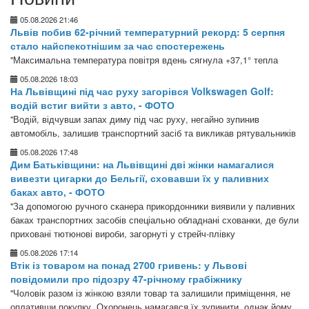
05.08.2026 21:46
Львів побив 62-річний температурний рекорд: 5 серпня
стало найспекотнішим за час спостережень
"Максимальна температура повітря вдень сягнула +37,1° тепла
05.08.2026 18:03
На Львівщині під час руху загорівся Volkswagen Golf:
водій встиг вийти з авто, - ФОТО
"Водій, відчувши запах диму під час руху, негайно зупинив
автомобіль, залишив транспортний засіб та викликав рятувальників
05.08.2026 17:48
Дим Батьківщини: на Львівщині дві жінки намагалися
вивезти цигарки до Бельгії, сховавши їх у паливних
баках авто, - ФОТО
"За допомогою ручного сканера прикордонники виявили у паливних
баках транспортних засобів спеціально обладнані схованки, де були
приховані тютюнові вироби, загорнуті у стрейч-плівку
05.08.2026 17:14
Втік із товаром на понад 2700 гривень: у Львові
повідомили про підозру 47-річному грабіжнику
"Чоловік разом із жінкою взяли товар та залишили приміщення, не
оплативши покупку. Охоронець намагався їх зупинити, однак йому