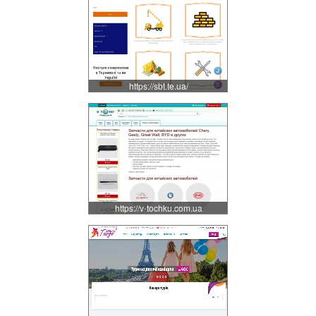
https://sbt.te.ua/
https://v-tochku.com.ua