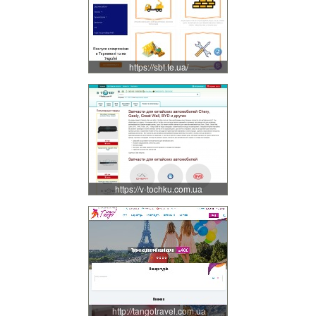
https://sbt.te.ua/
https://v-tochku.com.ua
http://tangotravel.com.ua