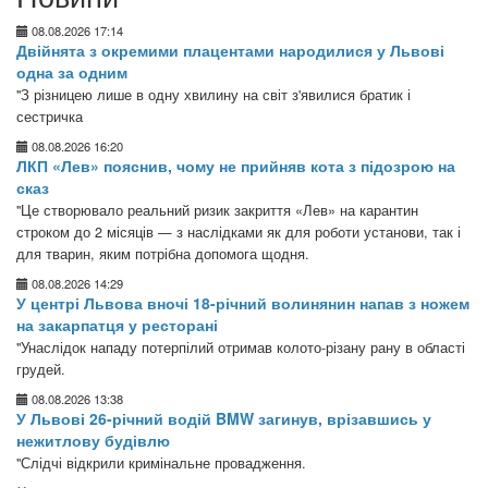
08.08.2026 17:14
Двійнята з окремими плацентами народилися у Львові
одна за одним
"З різницею лише в одну хвилину на світ з'явилися братик і
сестричка
08.08.2026 16:20
ЛКП «Лев» пояснив, чому не прийняв кота з підозрою на
сказ
"Це створювало реальний ризик закриття «Лев» на карантин
строком до 2 місяців — з наслідками як для роботи установи, так і
для тварин, яким потрібна допомога щодня.
08.08.2026 14:29
У центрі Львова вночі 18-річний волинянин напав з ножем
на закарпатця у ресторані
"Унаслідок нападу потерпілий отримав колото-різану рану в області
грудей.
08.08.2026 13:38
У Львові 26-річний водій BMW загинув, врізавшись у
нежитлову будівлю
"Слідчі відкрили кримінальне провадження.