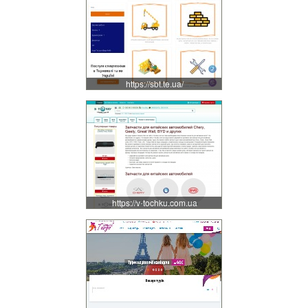
https://sbt.te.ua/
https://v-tochku.com.ua