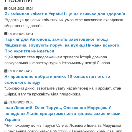
09.08.2026 15:24
Як змінився клімат в Україні і що це означає для здоров'я
"Адаптація до нових кліматичних умов стає важливою складовою
збереження здоров'я.
09.08.2026 14:51
Паркінг для Антонова, замість заветованої площі
Міцкевича, збудують поруч, на вулиці Нижанківського.
Про укриття не йдеться
"Цей проєкт став продовженням тривалої історії довкола
паркувальної інфраструктури в історичному центрі Львова.
09.08.2026 14:35
Як правильно вибрати диню: 10 ознак стиглого та
солодкого плоду
"Обираючи диню, звертайте увагу насамперед на її аромат, стан
шкірки, вагу та пружність біля плодоніжки.
09.08.2026 13:35
Іван Лозовий, Олег Тирусь, Олександр Марущак. У
понеділок Львів прощатиметься з трьома захисниками
України
"Чин похорону воїнів Тируся Олега, Лозового Івана та Марущака
Олександра розпочнеться об 11:00 у Гарнізонному храмі свв. апп.