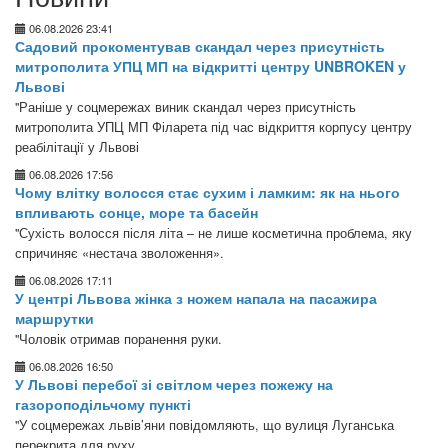
06.08.2026 23:41
Садовий прокоментував скандал через присутність
митрополита УПЦ МП на відкритті центру UNBROKEN у
Львові
"Раніше у соцмережах виник скандал через присутність
митрополита УПЦ МП Філарета під час відкриття корпусу центру
реабілітації у Львові
06.08.2026 17:56
Чому влітку волосся стає сухим і ламким: як на нього
впливають сонце, море та басейн
"Сухість волосся після літа – не лише косметична проблема, яку
спричиняє «нестача зволоження».
06.08.2026 17:11
У центрі Львова жінка з ножем напала на пасажира
маршрутки
"Чоловік отримав поранення руки.
06.08.2026 16:50
У Львові перебої зі світлом через пожежу на
газороподільчому пункті
"У соцмережах львів’яни повідомляють, що вулиця Луганська
перекрита для руху.