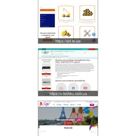
https://sbt.te.ua/
https://v-tochku.com.ua