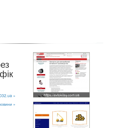
рез
фік
https://avtokitay.com.ua
032.ua »
новини »