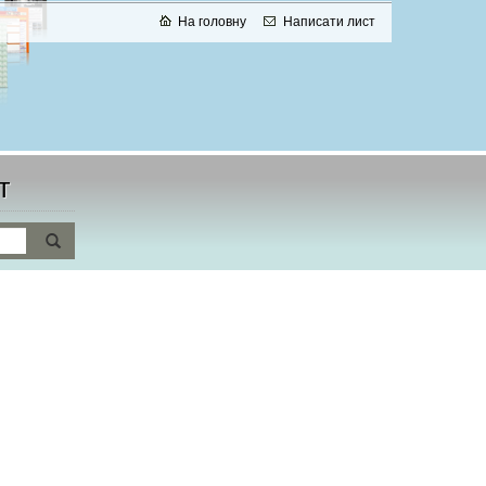
На головну
Написати лист
т