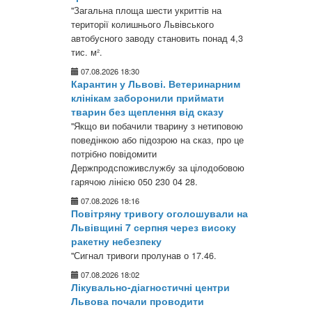
"Загальна площа шести укриттів на
території колишнього Львівського
автобусного заводу становить понад 4,3
тис. м².
07.08.2026 18:30
Карантин у Львові. Ветеринарним
клінікам заборонили приймати
тварин без щеплення від сказу
"Якщо ви побачили тварину з нетиповою
поведінкою або підозрою на сказ, про це
потрібно повідомити
Держпродспоживслужбу за цілодобовою
гарячою лінією 050 230 04 28.
07.08.2026 18:16
Повітряну тривогу оголошували на
Львівщині 7 серпня через високу
ракетну небезпеку
"Сигнал тривоги пролунав о 17.46.
07.08.2026 18:02
Лікувально-діагностичні центри
Львова почали проводити