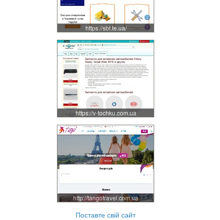
https://sbt.te.ua/
https://v-tochku.com.ua
http://tangotravel.com.ua
Поставте свій сайт