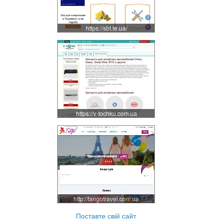
https://sbt.te.ua/
https://v-tochku.com.ua
http://tangotravel.com.ua
Поставте свій сайт