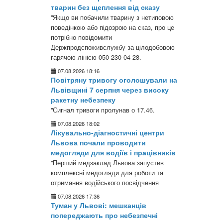
тварин без щеплення від сказу
"Якщо ви побачили тварину з нетиповою
поведінкою або підозрою на сказ, про це
потрібно повідомити
Держпродспоживслужбу за цілодобовою
гарячою лінією 050 230 04 28.
07.08.2026 18:16
Повітряну тривогу оголошували на
Львівщині 7 серпня через високу
ракетну небезпеку
"Сигнал тривоги пролунав о 17.46.
07.08.2026 18:02
Лікувально-діагностичні центри
Львова почали проводити
медогляди для водіїв і працівників
"Перший медзаклад Львова запустив
комплексні медогляди для роботи та
отримання водійського посвідчення
07.08.2026 17:36
Туман у Львові: мешканців
попереджають про небезпечні