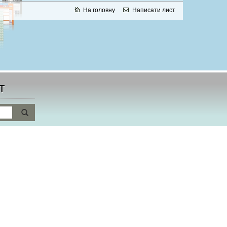
На головну
Написати лист
т