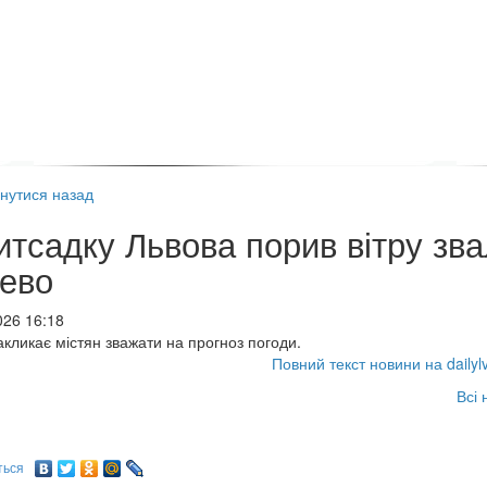
нутися назад
итсадку Львова порив вітру зв
ево
026 16:18
акликає містян зважати на прогноз погоди.
Повний текст новини на dailyl
Всі 
ться