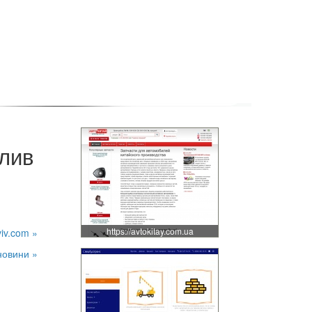
алив
https://avtokitay.com.ua
viv.com »
новини »