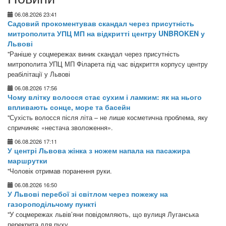
06.08.2026 23:41
Садовий прокоментував скандал через присутність
митрополита УПЦ МП на відкритті центру UNBROKEN у
Львові
"Раніше у соцмережах виник скандал через присутність
митрополита УПЦ МП Філарета під час відкриття корпусу центру
реабілітації у Львові
06.08.2026 17:56
Чому влітку волосся стає сухим і ламким: як на нього
впливають сонце, море та басейн
"Сухість волосся після літа – не лише косметична проблема, яку
спричиняє «нестача зволоження».
06.08.2026 17:11
У центрі Львова жінка з ножем напала на пасажира
маршрутки
"Чоловік отримав поранення руки.
06.08.2026 16:50
У Львові перебої зі світлом через пожежу на
газороподільчому пункті
"У соцмережах львів’яни повідомляють, що вулиця Луганська
перекрита для руху.