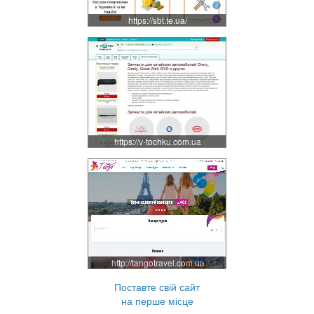
https://sbt.te.ua/
https://v-tochku.com.ua
http://tangotravel.com.ua
Поставте свій сайт
на перше місце