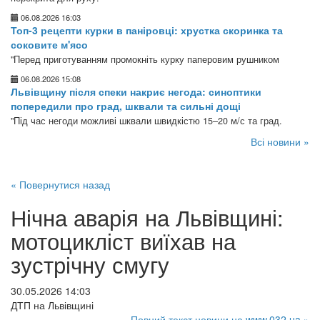
06.08.2026 16:03
Топ-3 рецепти курки в паніровці: хрустка скоринка та
соковите м'ясо
"Перед приготуванням промокніть курку паперовим рушником
06.08.2026 15:08
Львівщину після спеки накриє негода: синоптики
попередили про град, шквали та сильні дощі
"Під час негоди можливі шквали швидкістю 15–20 м/с та град.
Всі новини »
« Повернутися назад
Нічна аварія на Львівщині:
мотоцикліст виїхав на
зустрічну смугу
30.05.2026 14:03
ДТП на Львівщині
Повний текст новини на www.032.ua »