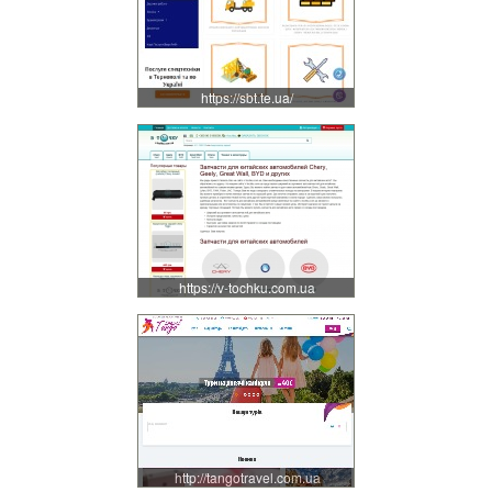
https://sbt.te.ua/
https://v-tochku.com.ua
http://tangotravel.com.ua