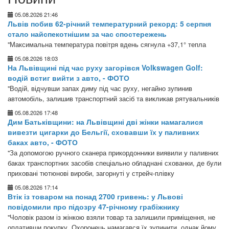
05.08.2026 21:46
Львів побив 62-річний температурний рекорд: 5 серпня
стало найспекотнішим за час спостережень
"Максимальна температура повітря вдень сягнула +37,1° тепла
05.08.2026 18:03
На Львівщині під час руху загорівся Volkswagen Golf:
водій встиг вийти з авто, - ФОТО
"Водій, відчувши запах диму під час руху, негайно зупинив
автомобіль, залишив транспортний засіб та викликав рятувальників
05.08.2026 17:48
Дим Батьківщини: на Львівщині дві жінки намагалися
вивезти цигарки до Бельгії, сховавши їх у паливних
баках авто, - ФОТО
"За допомогою ручного сканера прикордонники виявили у паливних
баках транспортних засобів спеціально обладнані схованки, де були
приховані тютюнові вироби, загорнуті у стрейч-плівку
05.08.2026 17:14
Втік із товаром на понад 2700 гривень: у Львові
повідомили про підозру 47-річному грабіжнику
"Чоловік разом із жінкою взяли товар та залишили приміщення, не
оплативши покупку. Охоронець намагався їх зупинити, однак йому