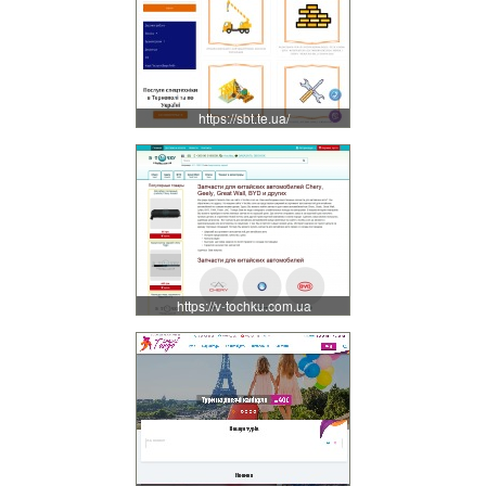
https://sbt.te.ua/
https://v-tochku.com.ua