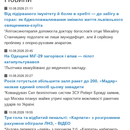
10.08.2026 21:11
Від підірваного імунітету й болю в хребті — до забігу в
горах: як бджоловжалювання змінило життя львівського
священника-єзуїта
"Апітоксинотерапія допомогла доктору богослов'я отцю Михайлу
Станчишину подолати не лише імунодефіцит, але й серйозну
проблему з опорно-руховим апаратом.
10.08.2026 20:45
На Одещині МіГ-29 загорівся і впав — пілот
катапультувався
"Льотчика евакуйовано до медичного закладу.
10.08.2026 20:27
Росія готується збільшити залп ракет до 200. «Мадяр»
назвав єдиний спосіб цьому завадити
"Командувач Сил безпілотних систем ЗСУ Роберт Бровді заявив,
що Москва планує майже утричі наростити можливості ракетних
ударів по Україні.
10.08.2026 19:55
Три гола та відбитий пенальті: «Карпати» з розгромним
рахунком обіграли ЛНЗ, - ВІДЕО
"Чудова перемога «левів» з рахунком 3:0. «Карпати» набирають