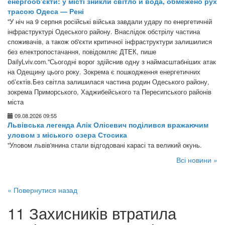
енергооб'єкти: у місті зникли світло й вода, обмежено рух
трасою Одеса — Рені
"У ніч на 9 серпня російські війська завдали удару по енергетичній
інфраструктурі Одеського району. Внаслідок обстрілу частина
споживачів, а також об'єкти критичної інфраструктури залишилися
без електропостачання, повідомляє ДТЕК, пише
DailyLviv.com."Сьогодні ворог здійснив одну з наймасштабніших атак
на Одещину цього року. Зокрема є пошкодження енергетичних
обʼєктів.Без світла залишилася частина родин Одеського району,
зокрема Приморського, Хаджибейського та Пересипського районів
міста
09.08.2026 09:55
Львівська легенда Алік Олісевич поділився вражаючим
уловом з міського озера Стосика
"Уловом львів'янина стали відгодовані карасі та великий окунь.
Всі новини »
« Повернутися назад
11 Захисників втратила