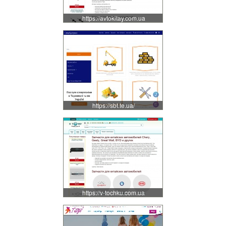
https://avtokitay.com.ua
https://sbt.te.ua/
https://v-tochku.com.ua