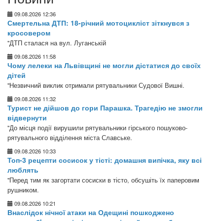
09.08.2026 12:36
Смертельна ДТП: 18-річний мотоцикліст зіткнувся з
кросовером
"ДТП сталася на вул. Луганській
09.08.2026 11:58
Чому лелеки на Львівщині не могли дістатися до своїх
дітей
"Незвичний виклик отримали рятувальники Судової Вишні.
09.08.2026 11:32
Турист не дійшов до гори Парашка. Трагедію не змогли
відвернути
"До місця події вирушили рятувальники гірського пошуково-
рятувального відділення міста Славське.
09.08.2026 10:33
Топ-3 рецепти сосисок у тісті: домашня випічка, яку всі
люблять
"Перед тим як загортати сосиски в тісто, обсушіть їх паперовим
рушником.
09.08.2026 10:21
Внаслідок нічної атаки на Одещині пошкоджено