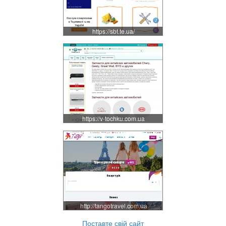
https://sbt.te.ua/
https://v-tochku.com.ua
http://tangotravel.com.ua
Поставте свій сайт