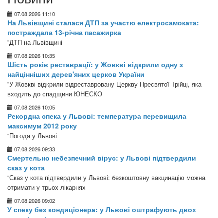
07.08.2026 11:10
На Львівщині сталася ДТП за участю електросамоката:
постраждала 13-річна пасажирка
"ДТП на Львівщині
07.08.2026 10:35
Шість років реставрації: у Жовкві відкрили одну з
найцінніших дерев'яних церков України
"У Жовкві відкрили відреставровану Церкву Пресвятої Трійці, яка
входить до спадщини ЮНЕСКО
07.08.2026 10:05
Рекордна спека у Львові: температура перевищила
максимум 2012 року
"Погода у Львові
07.08.2026 09:33
Смертельно небезпечний вірус: у Львові підтвердили
сказ у кота
"Сказ у кота підтвердили у Львові: безкоштовну вакцинацію можна
отримати у трьох лікарнях
07.08.2026 09:02
У спеку без кондиціонера: у Львові оштрафують двох