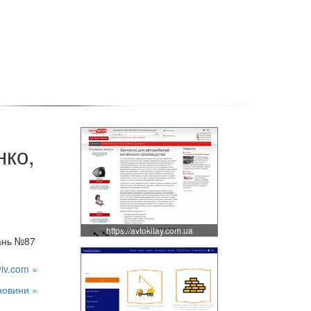
нко,
https://avtokitay.com.ua
вань №87
viv.com »
новини »