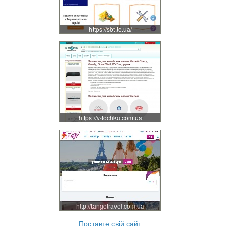
https://sbt.te.ua/
https://v-tochku.com.ua
http://tangotravel.com.ua
Поставте свій сайт