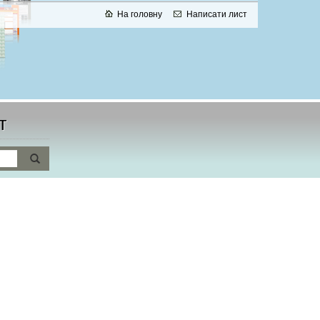
На головну
Написати лист
т