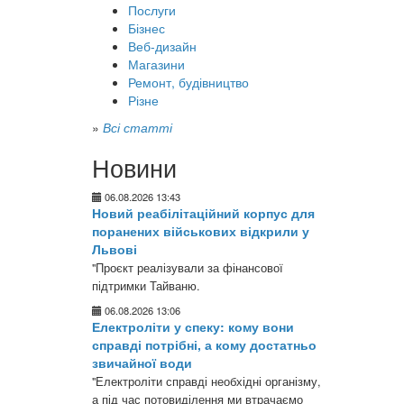
Послуги
Бізнес
Веб-дизайн
Магазини
Ремонт, будівництво
Різне
»
Всі статті
Новини
06.08.2026 13:43
Новий реабілітаційний корпус для
поранених військових відкрили у
Львові
"Проєкт реалізували за фінансової
підтримки Тайваню.
06.08.2026 13:06
Електроліти у спеку: кому вони
справді потрібні, а кому достатньо
звичайної води
"Електроліти справді необхідні організму,
а під час потовиділення ми втрачаємо