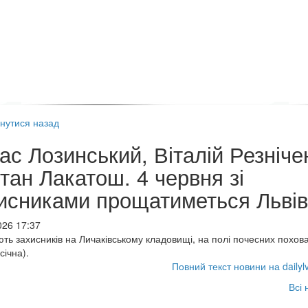
нутися назад
ас Лозинський, Віталій Резніче
тан Лакатош. 4 червня зі
исниками прощатиметься Львів
026 17:37
ть захисників на Личаківському кладовищі, на полі почесних похо
січна).
Повний текст новини на dailyl
Всі 