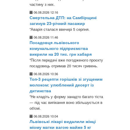
частину з них.
06.08.2026 12:16
Смертельна ДТП: на Самбірщині
загинув 23-річний пасажир
"Аварія сталася ввечері 5 серпня.
06.08.2026 11:46
Посадовця львівського
комунального підприємства
викрили на 20 тис. грн хабаря
"Після передачі вже погодженого проєкту
посадовець отримав 20 тисяч гривень.
06.08.2026 10:36
Топ-3 рецепти горішків зі згущеним
молоком: улюблений десерт із
дитинства
"Не кладіть у форму занадто багато тіста
— під час випікання воно збільшується в
об'ємі.
06.08.2026 10:04
Львівські лікарі видалили жінці
міому матки вагою майже 5 кг