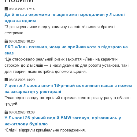
08.08.2026 17:14
Двійнята з окремими плацентами народилися у Львові
одна за одним
"З різницею лише в одну хвилину на світ з'явилися братик і
сестричка
08.08.2026 16:20
ЛКП «Лев» пояснив, чому не прийняв кота з підозрою на
сказ
"Це створювало реальний ризик закриття «Лев» на карантин
строком до 2 місяців — з наслідками як для роботи установи, так і
для тварин, яким потрібна допомога щодня.
08.08.2026 14:29
У центрі Львова вночі 18-річний волинянин напав з ножем
на закарпатця у ресторані
"Унаслідок нападу потерпілий отримав колото-різану рану в області
грудей.
08.08.2026 13:38
У Львові 26-річний водій BMW загинув, врізавшись у
нежитлову будівлю
"Слідчі відкрили кримінальне провадження.