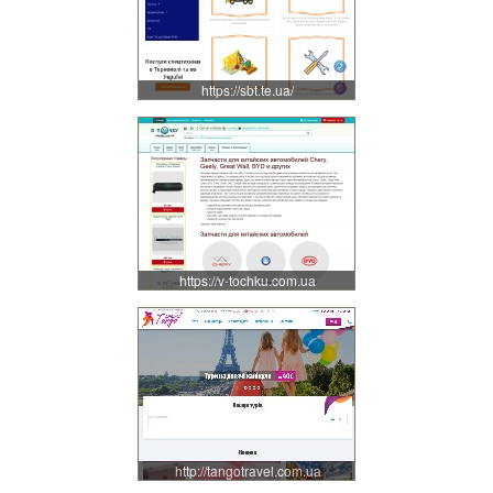
https://sbt.te.ua/
https://v-tochku.com.ua
http://tangotravel.com.ua