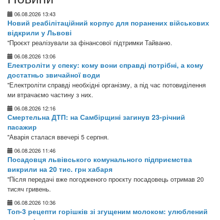
06.08.2026 13:43
Новий реабілітаційний корпус для поранених військових
відкрили у Львові
"Проєкт реалізували за фінансової підтримки Тайваню.
06.08.2026 13:06
Електроліти у спеку: кому вони справді потрібні, а кому
достатньо звичайної води
"Електроліти справді необхідні організму, а під час потовиділення
ми втрачаємо частину з них.
06.08.2026 12:16
Смертельна ДТП: на Самбірщині загинув 23-річний
пасажир
"Аварія сталася ввечері 5 серпня.
06.08.2026 11:46
Посадовця львівського комунального підприємства
викрили на 20 тис. грн хабаря
"Після передачі вже погодженого проєкту посадовець отримав 20
тисяч гривень.
06.08.2026 10:36
Топ-3 рецепти горішків зі згущеним молоком: улюблений