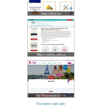
https://sbt.te.ua/
https://v-tochku.com.ua
http://tangotravel.com.ua
Поставте свій сайт