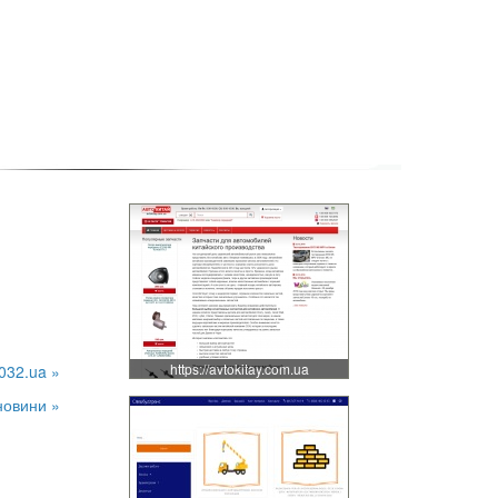
https://avtokitay.com.ua
032.ua »
новини »