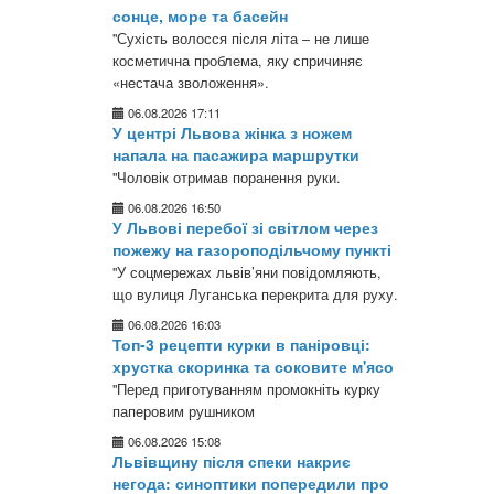
сонце, море та басейн
"Сухість волосся після літа – не лише
косметична проблема, яку спричиняє
«нестача зволоження».
06.08.2026 17:11
У центрі Львова жінка з ножем
напала на пасажира маршрутки
"Чоловік отримав поранення руки.
06.08.2026 16:50
У Львові перебої зі світлом через
пожежу на газороподільчому пункті
"У соцмережах львів’яни повідомляють,
що вулиця Луганська перекрита для руху.
06.08.2026 16:03
Топ-3 рецепти курки в паніровці:
хрустка скоринка та соковите м'ясо
"Перед приготуванням промокніть курку
паперовим рушником
06.08.2026 15:08
Львівщину після спеки накриє
негода: синоптики попередили про