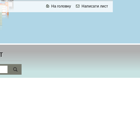
На головну
Написати лист
т