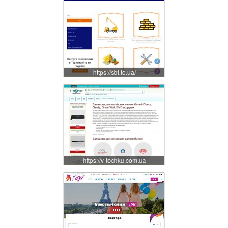
https://sbt.te.ua/
https://v-tochku.com.ua