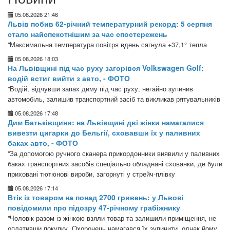
05.08.2026 21:46
Львів побив 62-річний температурний рекорд: 5 серпня
стало найспекотнішим за час спостережень
"Максимальна температура повітря вдень сягнула +37,1° тепла
05.08.2026 18:03
На Львівщині під час руху загорівся Volkswagen Golf:
водій встиг вийти з авто, - ФОТО
"Водій, відчувши запах диму під час руху, негайно зупинив
автомобіль, залишив транспортний засіб та викликав рятувальників
05.08.2026 17:48
Дим Батьківщини: на Львівщині дві жінки намагалися
вивезти цигарки до Бельгії, сховавши їх у паливних
баках авто, - ФОТО
"За допомогою ручного сканера прикордонники виявили у паливних
баках транспортних засобів спеціально обладнані схованки, де були
приховані тютюнові вироби, загорнуті у стрейч-плівку
05.08.2026 17:14
Втік із товаром на понад 2700 гривень: у Львові
повідомили про підозру 47-річному грабіжнику
"Чоловік разом із жінкою взяли товар та залишили приміщення, не
оплативши покупку. Охоронець намагався їх зупинити, однак йому