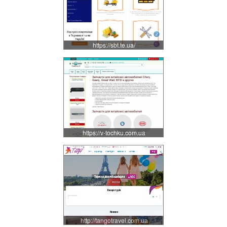
https://sbt.te.ua/
https://v-tochku.com.ua
http://tangotravel.com.ua