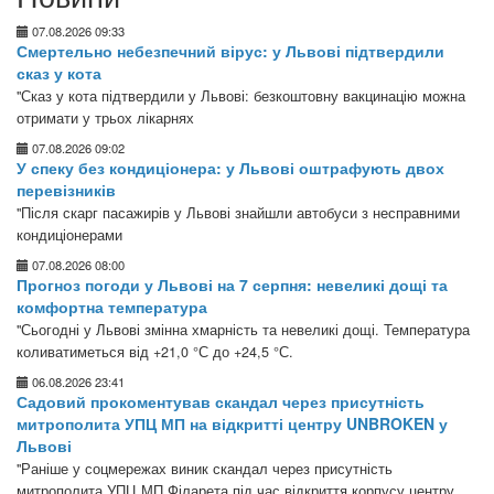
07.08.2026 09:33
Смертельно небезпечний вірус: у Львові підтвердили
сказ у кота
"Сказ у кота підтвердили у Львові: безкоштовну вакцинацію можна
отримати у трьох лікарнях
07.08.2026 09:02
У спеку без кондиціонера: у Львові оштрафують двох
перевізників
"Після скарг пасажирів у Львові знайшли автобуси з несправними
кондиціонерами
07.08.2026 08:00
Прогноз погоди у Львові на 7 серпня: невеликі дощі та
комфортна температура
"Сьогодні у Львові змінна хмарність та невеликі дощі. Температура
коливатиметься від +21,0 °С до +24,5 °С.
06.08.2026 23:41
Садовий прокоментував скандал через присутність
митрополита УПЦ МП на відкритті центру UNBROKEN у
Львові
"Раніше у соцмережах виник скандал через присутність
митрополита УПЦ МП Філарета під час відкриття корпусу центру