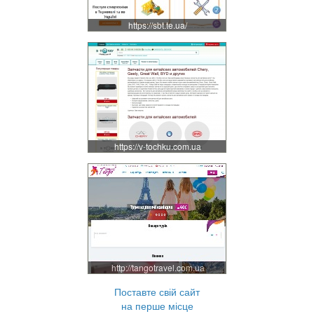
https://sbt.te.ua/
https://v-tochku.com.ua
http://tangotravel.com.ua
Поставте свій сайт
на перше місце