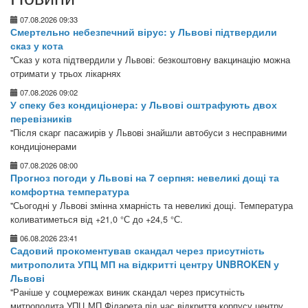
07.08.2026 09:33
Смертельно небезпечний вірус: у Львові підтвердили
сказ у кота
"Сказ у кота підтвердили у Львові: безкоштовну вакцинацію можна
отримати у трьох лікарнях
07.08.2026 09:02
У спеку без кондиціонера: у Львові оштрафують двох
перевізників
"Після скарг пасажирів у Львові знайшли автобуси з несправними
кондиціонерами
07.08.2026 08:00
Прогноз погоди у Львові на 7 серпня: невеликі дощі та
комфортна температура
"Сьогодні у Львові змінна хмарність та невеликі дощі. Температура
коливатиметься від +21,0 °С до +24,5 °С.
06.08.2026 23:41
Садовий прокоментував скандал через присутність
митрополита УПЦ МП на відкритті центру UNBROKEN у
Львові
"Раніше у соцмережах виник скандал через присутність
митрополита УПЦ МП Філарета під час відкриття корпусу центру