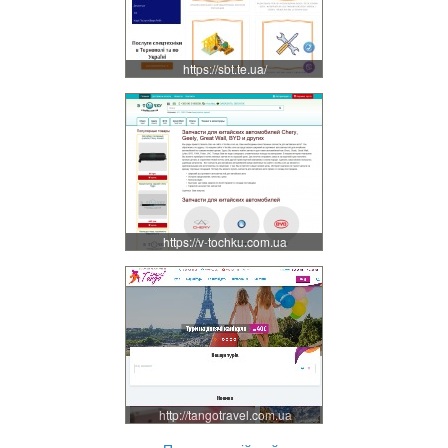
https://sbt.te.ua/
https://v-tochku.com.ua
http://tangotravel.com.ua