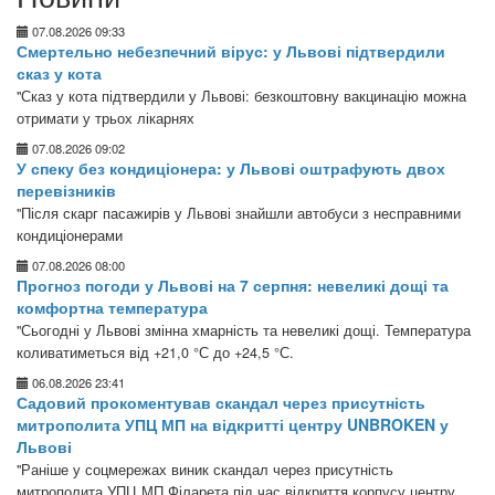
07.08.2026 09:33
Смертельно небезпечний вірус: у Львові підтвердили
сказ у кота
"Сказ у кота підтвердили у Львові: безкоштовну вакцинацію можна
отримати у трьох лікарнях
07.08.2026 09:02
У спеку без кондиціонера: у Львові оштрафують двох
перевізників
"Після скарг пасажирів у Львові знайшли автобуси з несправними
кондиціонерами
07.08.2026 08:00
Прогноз погоди у Львові на 7 серпня: невеликі дощі та
комфортна температура
"Сьогодні у Львові змінна хмарність та невеликі дощі. Температура
коливатиметься від +21,0 °С до +24,5 °С.
06.08.2026 23:41
Садовий прокоментував скандал через присутність
митрополита УПЦ МП на відкритті центру UNBROKEN у
Львові
"Раніше у соцмережах виник скандал через присутність
митрополита УПЦ МП Філарета під час відкриття корпусу центру