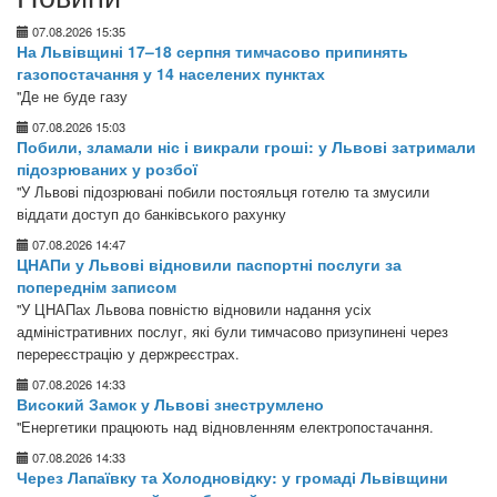
07.08.2026 15:35
На Львівщині 17–18 серпня тимчасово припинять
газопостачання у 14 населених пунктах
"Де не буде газу
07.08.2026 15:03
Побили, зламали ніс і викрали гроші: у Львові затримали
підозрюваних у розбої
"У Львові підозрювані побили постояльця готелю та змусили
віддати доступ до банківського рахунку
07.08.2026 14:47
ЦНАПи у Львові відновили паспортні послуги за
попереднім записом
"У ЦНАПах Львова повністю відновили надання усіх
адміністративних послуг, які були тимчасово призупинені через
перереєстрацію у держреєстрах.
07.08.2026 14:33
Високий Замок у Львові знеструмлено
"Енергетики працюють над відновленням електропостачання.
07.08.2026 14:33
Через Лапаївку та Холодновідку: у громаді Львівщини