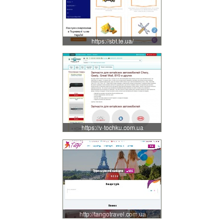
https://sbt.te.ua/
https://v-tochku.com.ua
http://tangotravel.com.ua