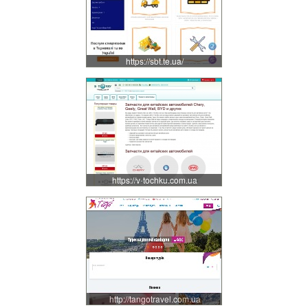
https://sbt.te.ua/
https://v-tochku.com.ua
http://tangotravel.com.ua