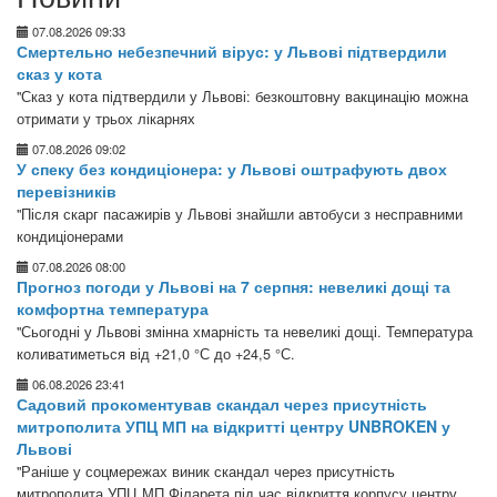
07.08.2026 09:33
Смертельно небезпечний вірус: у Львові підтвердили
сказ у кота
"Сказ у кота підтвердили у Львові: безкоштовну вакцинацію можна
отримати у трьох лікарнях
07.08.2026 09:02
У спеку без кондиціонера: у Львові оштрафують двох
перевізників
"Після скарг пасажирів у Львові знайшли автобуси з несправними
кондиціонерами
07.08.2026 08:00
Прогноз погоди у Львові на 7 серпня: невеликі дощі та
комфортна температура
"Сьогодні у Львові змінна хмарність та невеликі дощі. Температура
коливатиметься від +21,0 °С до +24,5 °С.
06.08.2026 23:41
Садовий прокоментував скандал через присутність
митрополита УПЦ МП на відкритті центру UNBROKEN у
Львові
"Раніше у соцмережах виник скандал через присутність
митрополита УПЦ МП Філарета під час відкриття корпусу центру