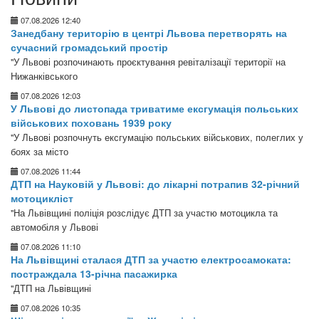
07.08.2026 12:40
Занедбану територію в центрі Львова перетворять на
сучасний громадський простір
"У Львові розпочинають проєктування ревіталізації території на
Нижанківського
07.08.2026 12:03
У Львові до листопада триватиме ексгумація польських
військових поховань 1939 року
"У Львові розпочнуть ексгумацію польських військових, полеглих у
боях за місто
07.08.2026 11:44
ДТП на Науковій у Львові: до лікарні потрапив 32-річний
мотоцикліст
"На Львівщині поліція розслідує ДТП за участю мотоцикла та
автомобіля у Львові
07.08.2026 11:10
На Львівщині сталася ДТП за участю електросамоката:
постраждала 13-річна пасажирка
"ДТП на Львівщині
07.08.2026 10:35