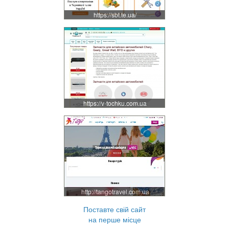
https://sbt.te.ua/
https://v-tochku.com.ua
http://tangotravel.com.ua
Поставте свій сайт
на перше місце