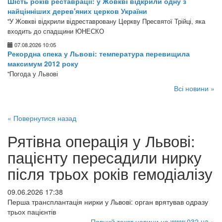
Шість років реставрації: у Жовкві відкрили одну з
найцінніших дерев'яних церков України
"У Жовкві відкрили відреставровану Церкву Пресвятої Трійці, яка
входить до спадщини ЮНЕСКО
07.08.2026 10:05
Рекордна спека у Львові: температура перевищила
максимум 2012 року
"Погода у Львові
Всі новини »
« Повернутися назад
Рятівна операція у Львові:
пацієнту пересадили нирку
після трьох років гемодіалізу
09.06.2026 17:38
Перша трансплантація нирки у Львові: орган врятував одразу
трьох пацієнтів
Повний текст новини на www.032.ua »