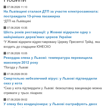
07.08.2026 11:10
На Львівщині сталася ДТП за участю електросамоката:
постраждала 13-річна пасажирка
"ДТП на Львівщині
07.08.2026 10:35
Шість років реставрації: у Жовкві відкрили одну з
найцінніших дерев'яних церков України
"У Жовкві відкрили відреставровану Церкву Пресвятої Трійці, яка
входить до спадщини ЮНЕСКО
07.08.2026 10:05
Рекордна спека у Львові: температура перевищила
максимум 2012 року
"Погода у Львові
07.08.2026 09:33
Смертельно небезпечний вірус: у Львові підтвердили
сказ у кота
"Сказ у кота підтвердили у Львові: безкоштовну вакцинацію можна
отримати у трьох лікарнях
07.08.2026 09:02
У спеку без кондиціонера: у Львові оштрафують двох