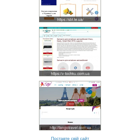
https://sbt.te.ua/
https://v-tochku.com.ua
http://tangotravel.com.ua
Поставте свій сайт