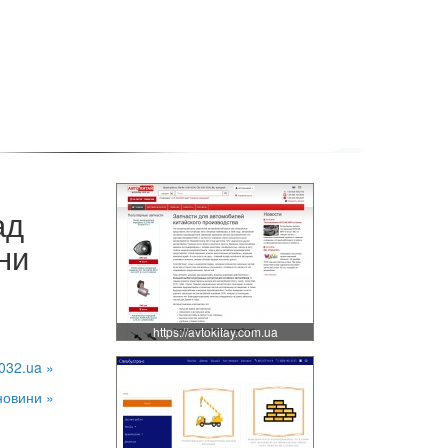
ад
ни
https://avtokitay.com.ua
032.ua »
новини »