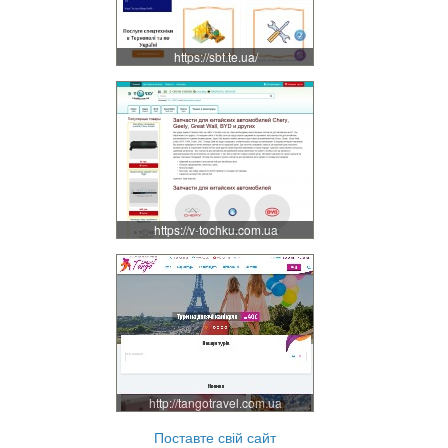
https://sbt.te.ua/
https://v-tochku.com.ua
http://tangotravel.com.ua
Поставте свій сайт