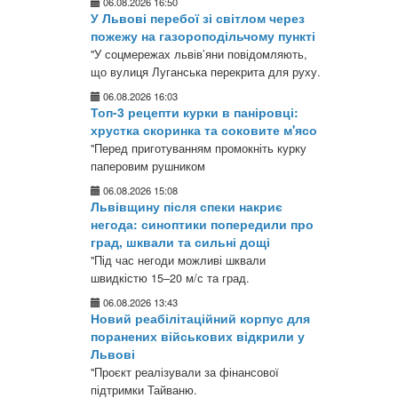
06.08.2026 16:50
У Львові перебої зі світлом через
пожежу на газороподільчому пункті
"У соцмережах львів’яни повідомляють,
що вулиця Луганська перекрита для руху.
06.08.2026 16:03
Топ-3 рецепти курки в паніровці:
хрустка скоринка та соковите м'ясо
"Перед приготуванням промокніть курку
паперовим рушником
06.08.2026 15:08
Львівщину після спеки накриє
негода: синоптики попередили про
град, шквали та сильні дощі
"Під час негоди можливі шквали
швидкістю 15–20 м/с та град.
06.08.2026 13:43
Новий реабілітаційний корпус для
поранених військових відкрили у
Львові
"Проєкт реалізували за фінансової
підтримки Тайваню.