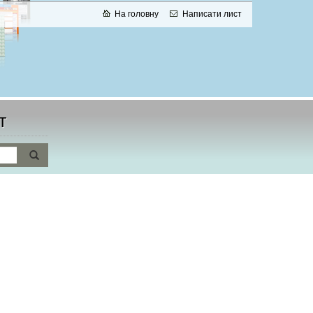
На головну
Написати лист
т