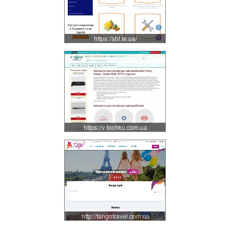
https://sbt.te.ua/
https://v-tochku.com.ua
http://tangotravel.com.ua