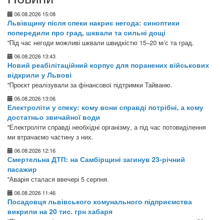
06.08.2026 15:08
Львівщину після спеки накриє негода: синоптики
попередили про град, шквали та сильні дощі
"Під час негоди можливі шквали швидкістю 15–20 м/с та град.
06.08.2026 13:43
Новий реабілітаційний корпус для поранених військових
відкрили у Львові
"Проєкт реалізували за фінансової підтримки Тайваню.
06.08.2026 13:06
Електроліти у спеку: кому вони справді потрібні, а кому
достатньо звичайної води
"Електроліти справді необхідні організму, а під час потовиділення
ми втрачаємо частину з них.
06.08.2026 12:16
Смертельна ДТП: на Самбірщині загинув 23-річний
пасажир
"Аварія сталася ввечері 5 серпня.
06.08.2026 11:46
Посадовця львівського комунального підприємства
викрили на 20 тис. грн хабаря