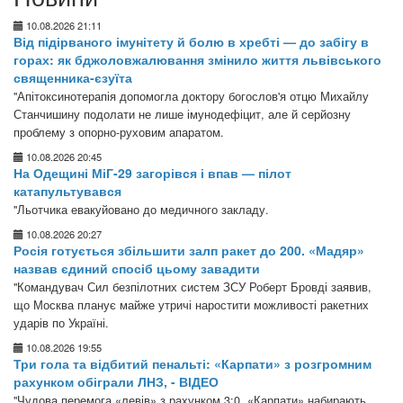
10.08.2026 21:11
Від підірваного імунітету й болю в хребті — до забігу в
горах: як бджоловжалювання змінило життя львівського
священника-єзуїта
"Апітоксинотерапія допомогла доктору богослов'я отцю Михайлу
Станчишину подолати не лише імунодефіцит, але й серйозну
проблему з опорно-руховим апаратом.
10.08.2026 20:45
На Одещині МіГ-29 загорівся і впав — пілот
катапультувався
"Льотчика евакуйовано до медичного закладу.
10.08.2026 20:27
Росія готується збільшити залп ракет до 200. «Мадяр»
назвав єдиний спосіб цьому завадити
"Командувач Сил безпілотних систем ЗСУ Роберт Бровді заявив,
що Москва планує майже утричі наростити можливості ракетних
ударів по Україні.
10.08.2026 19:55
Три гола та відбитий пенальті: «Карпати» з розгромним
рахунком обіграли ЛНЗ, - ВІДЕО
"Чудова перемога «левів» з рахунком 3:0. «Карпати» набирають