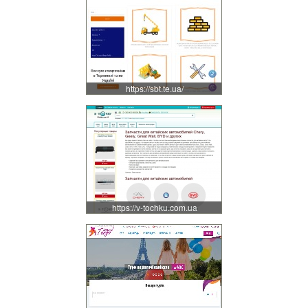
https://sbt.te.ua/
https://v-tochku.com.ua