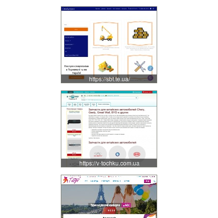
https://sbt.te.ua/
https://v-tochku.com.ua