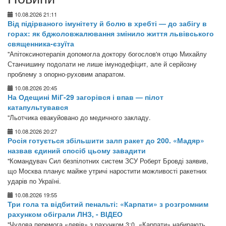
10.08.2026 21:11
Від підірваного імунітету й болю в хребті — до забігу в
горах: як бджоловжалювання змінило життя львівського
священника-єзуїта
"Апітоксинотерапія допомогла доктору богослов'я отцю Михайлу
Станчишину подолати не лише імунодефіцит, але й серйозну
проблему з опорно-руховим апаратом.
10.08.2026 20:45
На Одещині МіГ-29 загорівся і впав — пілот
катапультувався
"Льотчика евакуйовано до медичного закладу.
10.08.2026 20:27
Росія готується збільшити залп ракет до 200. «Мадяр»
назвав єдиний спосіб цьому завадити
"Командувач Сил безпілотних систем ЗСУ Роберт Бровді заявив,
що Москва планує майже утричі наростити можливості ракетних
ударів по Україні.
10.08.2026 19:55
Три гола та відбитий пенальті: «Карпати» з розгромним
рахунком обіграли ЛНЗ, - ВІДЕО
"Чудова перемога «левів» з рахунком 3:0. «Карпати» набирають