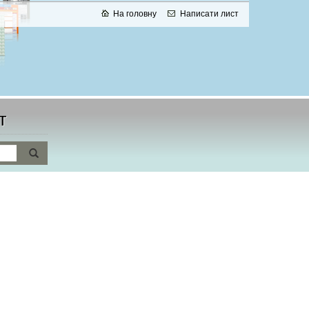
На головну
Написати лист
т