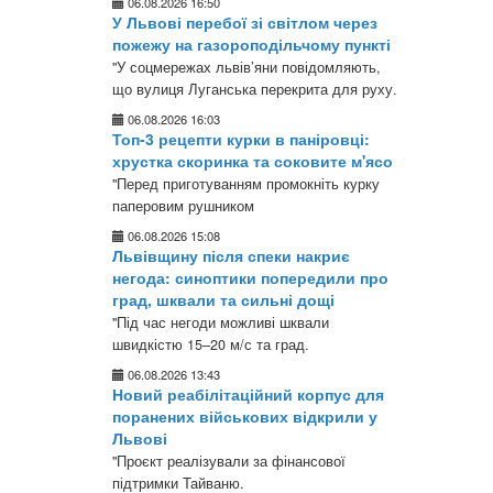
06.08.2026 16:50
У Львові перебої зі світлом через
пожежу на газороподільчому пункті
"У соцмережах львів’яни повідомляють,
що вулиця Луганська перекрита для руху.
06.08.2026 16:03
Топ-3 рецепти курки в паніровці:
хрустка скоринка та соковите м'ясо
"Перед приготуванням промокніть курку
паперовим рушником
06.08.2026 15:08
Львівщину після спеки накриє
негода: синоптики попередили про
град, шквали та сильні дощі
"Під час негоди можливі шквали
швидкістю 15–20 м/с та град.
06.08.2026 13:43
Новий реабілітаційний корпус для
поранених військових відкрили у
Львові
"Проєкт реалізували за фінансової
підтримки Тайваню.