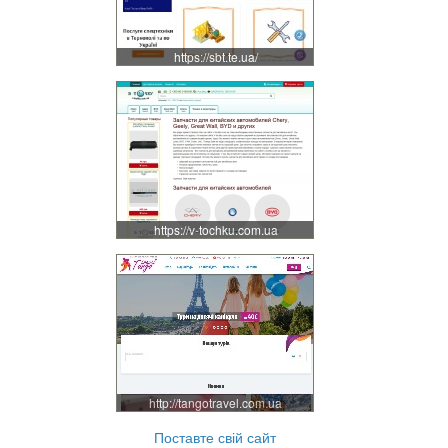
https://sbt.te.ua/
https://v-tochku.com.ua
http://tangotravel.com.ua
Поставте свій сайт