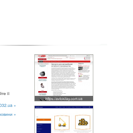
те її
https://avtokitay.com.ua
032.ua »
новини »