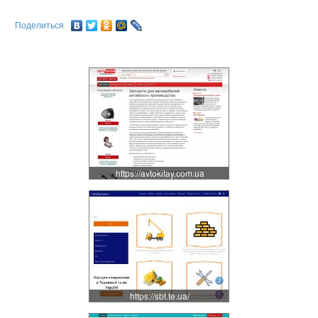
Поделиться
https://avtokitay.com.ua
https://sbt.te.ua/