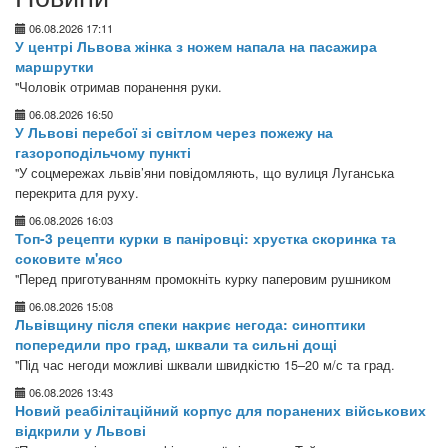
06.08.2026 17:11
У центрі Львова жінка з ножем напала на пасажира
маршрутки
"Чоловік отримав поранення руки.
06.08.2026 16:50
У Львові перебої зі світлом через пожежу на
газороподільчому пункті
"У соцмережах львів’яни повідомляють, що вулиця Луганська
перекрита для руху.
06.08.2026 16:03
Топ-3 рецепти курки в паніровці: хрустка скоринка та
соковите м'ясо
"Перед приготуванням промокніть курку паперовим рушником
06.08.2026 15:08
Львівщину після спеки накриє негода: синоптики
попередили про град, шквали та сильні дощі
"Під час негоди можливі шквали швидкістю 15–20 м/с та град.
06.08.2026 13:43
Новий реабілітаційний корпус для поранених військових
відкрили у Львові