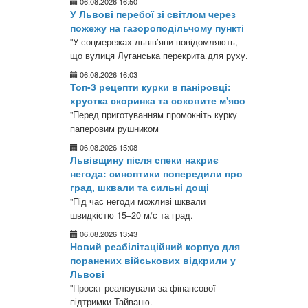
06.08.2026 16:50
У Львові перебої зі світлом через
пожежу на газороподільчому пункті
"У соцмережах львів’яни повідомляють,
що вулиця Луганська перекрита для руху.
06.08.2026 16:03
Топ-3 рецепти курки в паніровці:
хрустка скоринка та соковите м'ясо
"Перед приготуванням промокніть курку
паперовим рушником
06.08.2026 15:08
Львівщину після спеки накриє
негода: синоптики попередили про
град, шквали та сильні дощі
"Під час негоди можливі шквали
швидкістю 15–20 м/с та град.
06.08.2026 13:43
Новий реабілітаційний корпус для
поранених військових відкрили у
Львові
"Проєкт реалізували за фінансової
підтримки Тайваню.