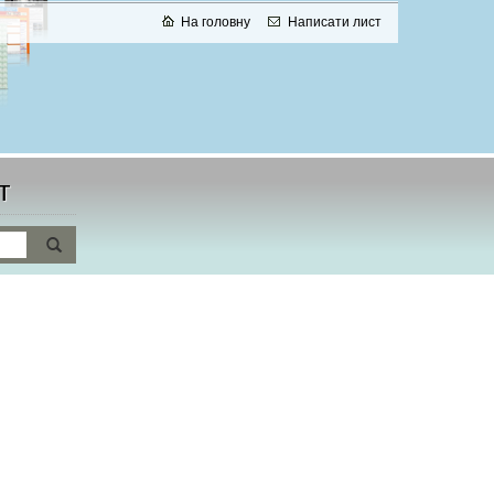
На головну
Написати лист
т