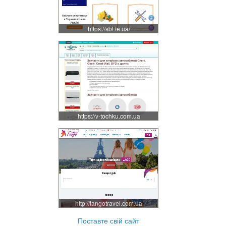
https://sbt.te.ua/
https://v-tochku.com.ua
http://tangotravel.com.ua
Поставте свій сайт