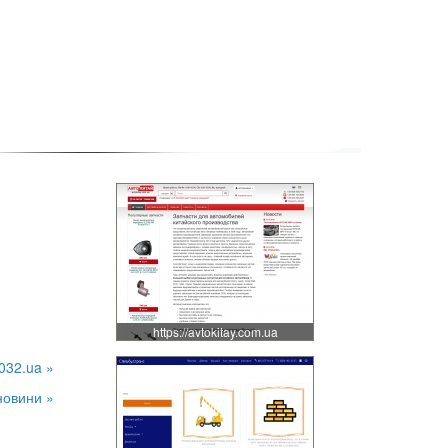
https://avtokitay.com.ua
032.ua »
новини »