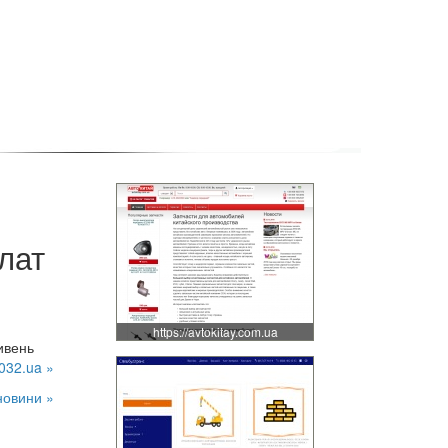
лат
https://avtokitay.com.ua
ивень
032.ua »
новини »