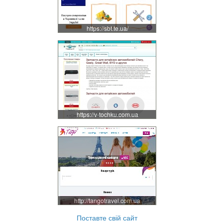
https://sbt.te.ua/
https://v-tochku.com.ua
http://tangotravel.com.ua
Поставте свій сайт