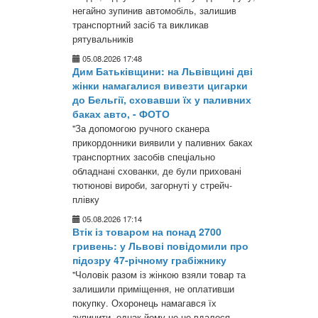
негайно зупинив автомобіль, залишив
транспортний засіб та викликав
рятувальників
05.08.2026 17:48
Дим Батьківщини: на Львівщині дві
жінки намагалися вивезти цигарки
до Бельгії, сховавши їх у паливних
баках авто, - ФОТО
"За допомогою ручного сканера
прикордонники виявили у паливних баках
транспортних засобів спеціально
обладнані схованки, де були приховані
тютюнові вироби, загорнуті у стрейч-
плівку
05.08.2026 17:14
Втік із товаром на понад 2700
гривень: у Львові повідомили про
підозру 47-річному грабіжнику
"Чоловік разом із жінкою взяли товар та
залишили приміщення, не оплативши
покупку. Охоронець намагався їх
зупинити, однак йому це не вдалося