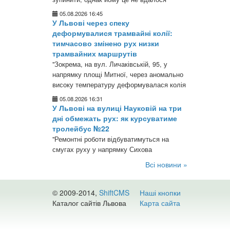
05.08.2026 16:45
У Львові через спеку
деформувалися трамвайні колії:
тимчасово змінено рух низки
трамвайних маршрутів
"Зокрема, на вул. Личаківській, 95, у
напрямку площі Митної, через аномально
високу температуру деформувалася колія
05.08.2026 16:31
У Львові на вулиці Науковій на три
дні обмежать рух: як курсуватиме
тролейбус №22
"Ремонтні роботи відбуватимуться на
смугах руху у напрямку Сихова
Всі новини »
© 2009-2014,
ShiftCMS
Наші кнопки
Каталог сайтів Львова
Карта сайта