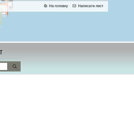
На головну
Написати лист
т