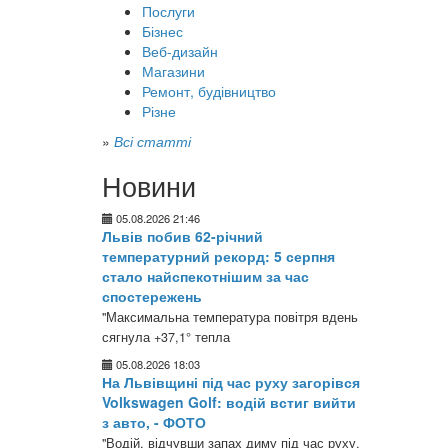
Послуги
Бізнес
Веб-дизайн
Магазини
Ремонт, будівництво
Різне
»
Всі статті
Новини
05.08.2026 21:46
Львів побив 62-річний
температурний рекорд: 5 серпня
стало найспекотнішим за час
спостережень
"Максимальна температура повітря вдень
сягнула +37,1° тепла
05.08.2026 18:03
На Львівщині під час руху загорівся
Volkswagen Golf: водій встиг вийти
з авто, - ФОТО
"Водій, відчувши запах диму під час руху,