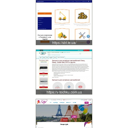
https://sbt.te.ua/
https://v-tochku.com.ua