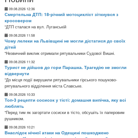
09.08.2026 12:36
Смертельна ДТП: 18-річний мотоцикліст зіткнувся з
кросовером
"ДТП сталася на вул. Луганській
09.08.2026 11:58
Чому лелеки на Львівщині не могли дістатися до своїх
дітей
"Незвичний виклик отримали рятувальники Судової Вишні.
09.08.2026 11:32
Турист не дійшов до гори Парашка. Трагедію не змогли
відвернути
"До місця події вирушили рятувальники гірського пошуково-
рятувального відділення міста Славське.
09.08.2026 10:33
Топ-3 рецепти сосисок у тісті: домашня випічка, яку всі
люблять
"Перед тим як загортати сосиски в тісто, обсушіть їх паперовим
рушником.
09.08.2026 10:21
Внаслідок нічної атаки на Одещині пошкоджено