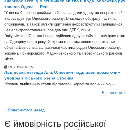
енергооб'єкти: у місті зникли світло й вода, обмежено рух
трасою Одеса — Рені
"У ніч на 9 серпня російські війська завдали удару по енергетичній
інфраструктурі Одеського району. Внаслідок обстрілу частина
споживачів, а також об'єкти критичної інфраструктури залишилися
без електропостачання, повідомляє ДТЕК, пише
DailyLviv.com."Сьогодні ворог здійснив одну з наймасштабніших атак
на Одещину цього року. Зокрема є пошкодження енергетичних
обʼєктів.Без світла залишилася частина родин Одеського району,
зокрема Приморського, Хаджибейського та Пересипського районів
міста
09.08.2026 09:55
Львівська легенда Алік Олісевич поділився вражаючим
уловом з міського озера Стосика
"Уловом львів'янина стали відгодовані карасі та великий окунь.
Всі новини »
« Повернутися назад
Є ймовірність російської